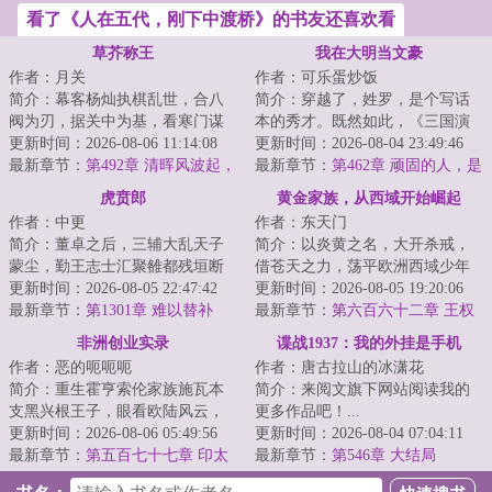
看了《人在五代，刚下中渡桥》的书友还喜欢看
草芥称王
我在大明当文豪
作者：月关
作者：可乐蛋炒饭
简介：幕客杨灿执棋乱世，合八
简介：穿越了，姓罗，是个写话
阀为刃，据关中为基，看寒门谋
本的秀才。既然如此，《三国演
士以权谋为笔、铁血为墨，问鼎
更新时间：2026-08-06 11:14:08
义》肯定得写啊，《水浒》《西
更新时间：2026-08-04 23:49:46
天下！...
最新章节：
第492章 清晖风波起，
游》《红楼》《...
最新章节：
第462章 顽固的人，是
文会定鼎时
很难改变的
虎贲郎
黄金家族，从西域开始崛起
作者：中更
作者：东天门
简介：董卓之后，三辅大乱天子
简介：以炎黄之名，大开杀戒，
蒙尘，勤王志士汇聚雒都残垣断
借苍天之力，荡平欧洲西域少年
壁之中，肉食者鄙拔剑四顾，国
更新时间：2026-08-05 22:47:42
李骁，以家族为，大炼钢铁，铸
更新时间：2026-08-05 19:20:06
贼凶狠十倍于胡...
最新章节：
第1301章 难以替补
造火炮，屯兵牧...
最新章节：
第六百六十二章 王权
陨落，十日灭国
非洲创业实录
谍战1937：我的外挂是手机
作者：恶的呃呃呃
作者：唐古拉山的冰潇花
简介：重生霍亨索伦家族施瓦本
简介：来阅文旗下网站阅读我的
支黑兴根王子，眼看欧陆风云，
更多作品吧！...
大战将起，这欧陆不待也罢。东
更新时间：2026-08-06 05:49:56
更新时间：2026-08-04 07:04:11
非圈地，移民开...
最新章节：
第五百七十七章 印太
最新章节：
第546章 大结局
防线