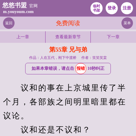
悠悠书盟
官网
临时
登录
注册
书架
m.youyoum.com
免费阅读
返回
菜单
上一章
查看最新章节
下一章
第55章 兄与弟
作品：人在五代，刚下中渡桥
作者：笑笑笑棠
如果本章错误，请点击
报错
10秒纠正
　　议和的事在上京城里传了半
个月，各部族之间明里暗里都在
议论。
　　议和还是不议和？