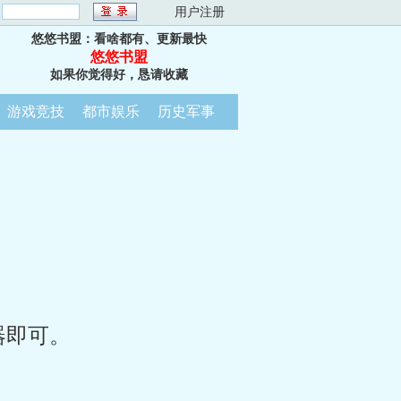
：
用户注册
悠悠书盟：看啥都有、更新最快
悠悠书盟
如果你觉得好，恳请收藏
游戏竞技
都市娱乐
历史军事
器即可。