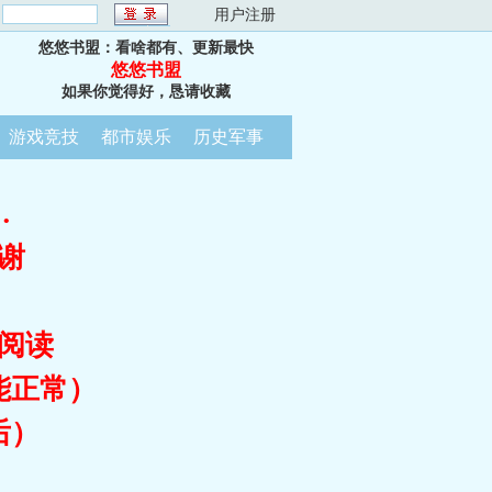
：
用户注册
悠悠书盟：看啥都有、更新最快
悠悠书盟
如果你觉得好，恳请收藏
游戏竞技
都市娱乐
历史军事
…
谢
阅读
能正常）
后）