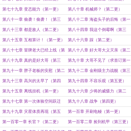
第七十九章 变态能力（第一更）
第八十章 机械师？（第二更）
第八十一章 偷袭！偷袭！（第三
第八十二章 海盗头子的后悔（第一
更）
更）
第八十三章 都是敌人（第二更）
第八十四章 我这个倒霉啊（第三
更）
第八十五章 互相算计！（第一更）
第八十六章 踩（第二更）
第八十七章 冒牌老大已经上线（第
第八十八章 好大哥大义灭亲（第二
一更）
更）
第八十九章 真的是好大哥（第三
第九十章 大哥不见了（求首订第一
更）
更）
第九十一章 胖子老板的安慰（第二
第九十二章 金刚级主力战舰（第三
更）
更）
第九十三章 高兴的太早了（第四
第九十四章 不容乐观（第五更）
更）
第九十五章 离线挂机（第一更）
第九十六章 少将的威慑力（第二
更）
第九十七章 第一次体验空间跃迁
第九十八章 战争（第四更）
（第三更）
第九十九章 灾星体质再现（第五
第一百章 开刷电鳗（第一更）
更）
第一百零一章 长官？（第二更）
第一百零二章 捡到机甲（第三更）