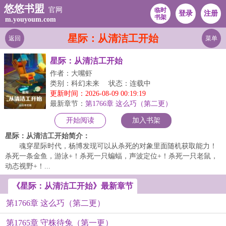
悠悠书盟
官网
临时
登录
注册
书架
m.youyoum.com
星际：从清洁工开始
返回
菜单
星际：从清洁工开始
作者：大嘴虾
类别：科幻未来
状态：连载中
更新时间：2026-08-09 00:19:19
最新章节：
第1766章 这么巧（第二更）
开始阅读
加入书架
星际：从清洁工开始简介：
魂穿星际时代，杨博发现可以从杀死的对象里面随机获取能力！
杀死一条金鱼，游泳+！杀死一只蝙蝠，声波定位+！杀死一只老鼠，
动态视野+！...
《星际：从清洁工开始》最新章节
第1766章 这么巧（第二更）
第1765章 守株待兔（第一更）