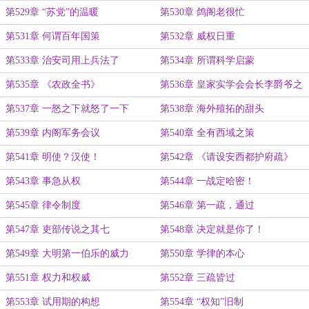
第529章 “苏党”的温暖
第530章 鸽阁老很忙
第531章 何谓百年国策
第532章 威权日重
第533章 治安司用上兵法了
第534章 所谓科学启蒙
第535章 《农政全书》
第536章 皇家实学会会长李爵爷之
其一
第537章 一怒之下就怒了一下
第538章 海外殖拓的甜头
第539章 内阁军务会议
第540章 全有西域之策
第541章 明使？汉使！
第542章 《请设安西都护府疏》
第543章 事急从权
第544章 一战定哈密！
第545章 律令制度
第546章 第一疏，通过
第547章 吏部传说之其七
第548章 决定就是你了！
第549章 大明第一伯乐的威力
第550章 学律的本心
第551章 权力和权威
第552章 三疏皆过
第553章 试用期的构想
第554章 “权知”旧制