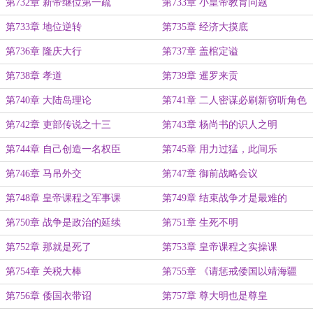
第732章 新帝继位第一疏
第733章 小皇帝教育问题
第733章 地位逆转
第735章 经济大摸底
第736章 隆庆大行
第737章 盖棺定谥
第738章 孝道
第739章 暹罗来贡
第740章 大陆岛理论
第741章 二人密谋必刷新窃听角色
（猜错标题了！）
第742章 吏部传说之十三
第743章 杨尚书的识人之明
第744章 自己创造一名权臣
第745章 用力过猛，此间乐
第746章 马吊外交
第747章 御前战略会议
第748章 皇帝课程之军事课
第749章 结束战争才是最难的
第750章 战争是政治的延续
第751章 生死不明
第752章 那就是死了
第753章 皇帝课程之实操课
第754章 关税大棒
第755章 《请惩戒倭国以靖海疆
疏》
第756章 倭国衣带诏
第757章 尊大明也是尊皇