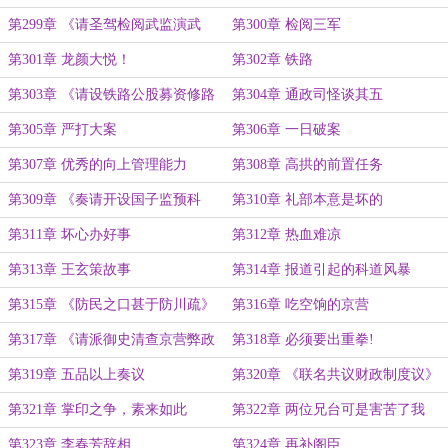
第299章 《请圣驾检阅武监演武
第300章 检阅三军
疏》
第301章 龙颜大悦！
第302章 铁路
第303章 《请设铁路公股募资修路
第304章 通政司怪谈其五
疏》
第305章 严打大案
第306章 一日破案
第307章 优秀的向上管理能力
第308章 高拱的前置任务
第309章 《奏请开设国子监预科
第310章 礼部本意是坏的
疏》
第311章 坏心办好事
第312章 热血难凉
第313章 王玄策故事
第314章 报道引起的科道风暴
第315章 《防民之口甚于防川疏》
第316章 吃空饷的京营
第317章 《请派御史清查京营弊政
第318章 必须要出重拳!
疏》
第319章 五品以上奏议
第320章 《联名共议财政制度议》
第321章 掌印之争，素来如此
第322章 两位兄台可是害苦了我
第323章 李春芳辞相
第324章 再补阁臣