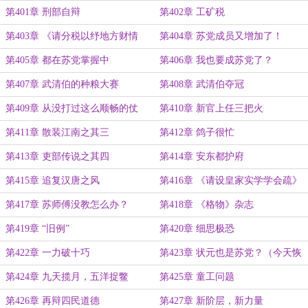
第401章 刑部自辩
第402章 工矿税
第403章 《请分税以纾地方财情
第404章 苏党成员又增加了！
疏》
第405章 都在苏党掌握中
第406章 我也要成苏党了？
第407章 武清伯的种粮大赛
第408章 武清伯夺冠
第409章 从没打过这么顺畅的仗
第410章 新官上任三把火
第411章 散装江南之其三
第412章 鸽子很忙
第413章 吏部传说之其四
第414章 安东都护府
第415章 追复汉唐之风
第416章 《请设皇家实学学会疏》
第417章 苏师傅没教怎么办？
第418章 《格物》杂志
第419章 “旧例”
第420章 细思极恐
第422章 一力破十巧
第423章 状元也是苏党？（今天恢
复两更）
第424章 九天揽月，五洋捉鳖
第425章 童工问题
第426章 再辩四民道德
第427章 新阶层，新力量