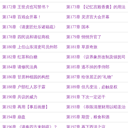
第172章 王世贞也写禁书？
第173章 【记忆宫殿香囊】的用法
第174章 百戏会开幕！
第175章 灵济宫大会开幕
第176章 《请废匠灶乐诸籍疏》
第177章 国本
第178章 四民说和请征商税
第179章 悄悄升官了
第180章 上任山东清吏司员外郎
第181章 草原奇旅
第182章 红茶和白糖
第183章 《议养象所改制及镇抚司
职司疏》
第184章 请修民法典
第185章 逃不掉的李侍郎
第186章 甘蔗种植园的构想
第187章 给张居正的“礼物”
第188章 户部红人苏子霖
第189章 但凡变法，必触皇权
第190章 共议的威力
第191章 下次一定还干
第192章 再用【事后画册】
第193章 《恭陈清厘财用以昭圣治
疏》
第194章 崩盘
第195章 期货，粮食和酒
第196章 《请奏四方来朝疏》？
第197章 再下西洋之议