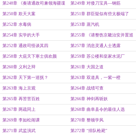
第248章 《奏请通政司兼领海疆谍
第249章 对倭刀宝具—钢筋
报事疏》
第250章 欺天大案
第251章 群臣疑似有些太极端了
第252章 水毒病
第253章 蒸汽机
第254章 实学的大手
第255章 《请整饬京畿治安并置巡
防制度疏》
第252章 通政司怪谈其四
第257章 消息灵通人士透露
第258章 大庇天下寒士俱欢颜
第259章 苏公楼和皇家水泥厂
第260章 义利之辩
第261章 大国之道
第262章 天下第一巡抚？
第263章 双道具，一紫一橙
第263章 海上京观
第264章 战绩可查
第265章 再苦苦百姓
第266章 神剑再斩妖
第267章 两疏同上
第268章 曲阜县令的最佳人选
第269章 李如松闹课
第270章 整顿学风
第271章 武监演武
第272章 “排队枪毙”