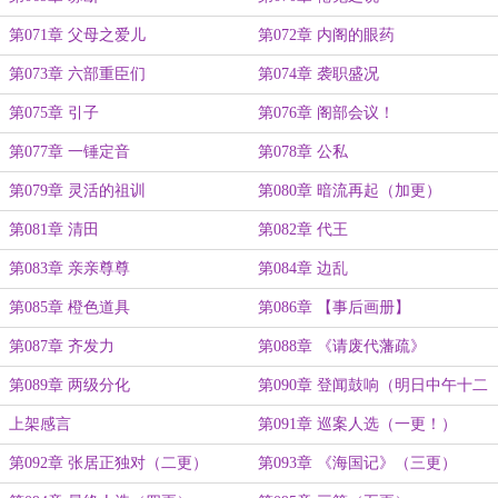
第071章 父母之爱儿
第072章 内阁的眼药
第073章 六部重臣们
第074章 袭职盛况
第075章 引子
第076章 阁部会议！
第077章 一锤定音
第078章 公私
第079章 灵活的祖训
第080章 暗流再起（加更）
第081章 清田
第082章 代王
第083章 亲亲尊尊
第084章 边乱
第085章 橙色道具
第086章 【事后画册】
第087章 齐发力
第088章 《请废代藩疏》
第089章 两级分化
第090章 登闻鼓响（明日中午十二
点上架）
上架感言
第091章 巡案人选（一更！）
第092章 张居正独对（二更）
第093章 《海国记》（三更）