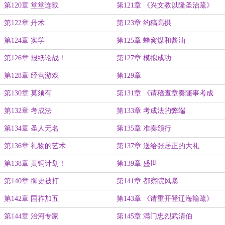
第120章 堂堂连载
第121章 《兴文教以隆圣治疏》
第122章 丹术
第123章 约稿高拱
第124章 实学
第125章 蜂窝煤和酱油
第126章 报纸论战！
第127章 模拟成功
第128章 经营游戏
第129章
第130章 莫须有
第131章 《请稽查章奏随事考成
疏》
第132章 考成法
第133章 考成法的弊端
第134章 圣人无名
第135章 准奏颁行
第136章 礼物的艺术
第137章 送给张居正的大礼
第138章 黄铜计划！
第139章 盛世
第140章 御史被打
第141章 都察院风暴
第142章 国祚加五
第143章 《请重开登辽海输疏》
第144章 治河专家
第145章 满门忠烈武清伯