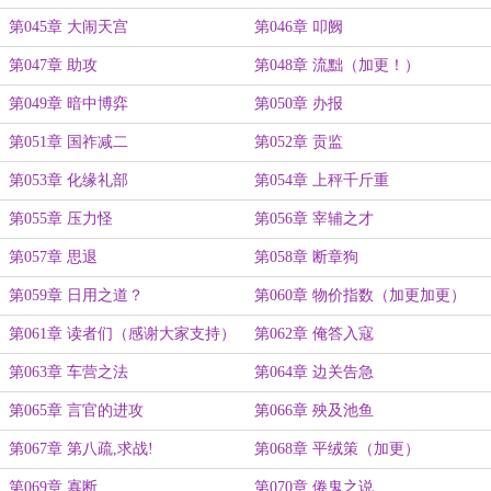
第045章 大闹天宫
第046章 叩阙
第047章 助攻
第048章 流黜（加更！）
第049章 暗中博弈
第050章 办报
第051章 国祚减二
第052章 贡监
第053章 化缘礼部
第054章 上秤千斤重
第055章 压力怪
第056章 宰辅之才
第057章 思退
第058章 断章狗
第059章 日用之道？
第060章 物价指数（加更加更）
第061章 读者们（感谢大家支持）
第062章 俺答入寇
第063章 车营之法
第064章 边关告急
第065章 言官的进攻
第066章 殃及池鱼
第067章 第八疏,求战!
第068章 平绒策（加更）
第069章 寡断
第070章 倦鬼之说