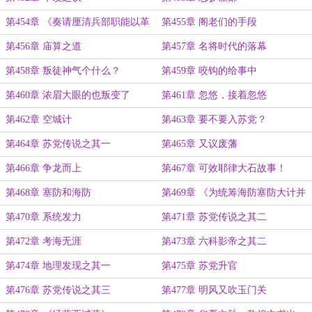
第454章 《奏请厘清兵部职能以革
第455章 阁老们的手段
除积弊疏》
第456章 庙算之道
第457章 名将时代的落幕
第458章 叛徒神气个什么？
第459章 咬钩的给事中
第460章 浓眉大眼的也叛变了
第461章 忽悠，接着忽悠
第462章 空城计
第463章 要不要入苏党？
第464章 苏党传说之其一
第465章 又议废藩
第466章 争龙而上
第467章 可效耶律大石故事！
第468章 塞防和海防
第469章 《为统筹海防塞防大计并
倡国防教育事》
第470章 系统发力
第471章 苏党传说之其二
第472章 考海无涯
第473章 六科影帝之其二
第474章 地理发现之其一
第475章 苏党升官
第476章 苏党传说之其三
第477章 明风又吹玉门关