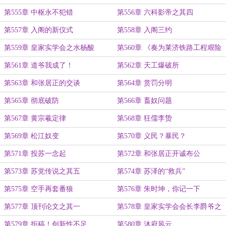
第555章 中枢永不犯错
第556章 六科影帝之其四
第557章 入阁的新仪式
第558章 入阁三约
第559章 皇家实学会之水杨酸
第560章 《奏为莱济铁路工程艰险
请拨余款疏》
第561章 道爷我成了！
第562章 天工爆破所
第563章 和张居正的交谈
第564章 赏罚分明
第565章 彻底破防
第566章 畜奴问题
第567章 黄宗羲定律
第568章 狂儒李贽
第569章 松江奴变
第570章 义民？暴民？
第571章 投苏一念起
第572章 和张居正开诚布公
第573章 苏党传说之其五
第574章 苏泽的“救兵”
第575章 空手再套番狼
第576章 朱时坤，你记一下
第577章 顶刊论文之其一
第578章 皇家实学会会长李爵爷之
其二
第579章 拒稿！创新性不足
第580章 沐府风云