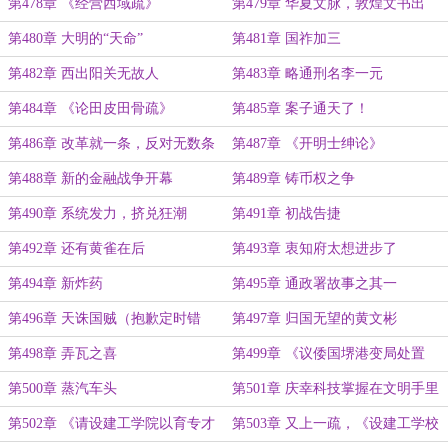
第478章 《经营西域疏》
第479章 华夏文脉，敦煌文书出
土！
第480章 大明的“天命”
第481章 国祚加三
第482章 西出阳关无故人
第483章 略通刑名李一元
第484章 《论田皮田骨疏》
第485章 案子通天了！
第486章 改革就一条，反对无数条
第487章 《开明士绅论》
第488章 新的金融战争开幕
第489章 铸币权之争
第490章 系统发力，挤兑狂潮
第491章 初战告捷
第492章 还有黄雀在后
第493章 衷知府太想进步了
第494章 新炸药
第495章 通政署故事之其一
第496章 天诛国贼（抱歉定时错
第497章 归国无望的黄文彬
了）
第498章 弄瓦之喜
第499章 《议倭国堺港变局处置
疏》
第500章 蒸汽车头
第501章 庆幸科技掌握在文明手里
第502章 《请设建工学院以育专才
第503章 又上一疏，《设建工学校