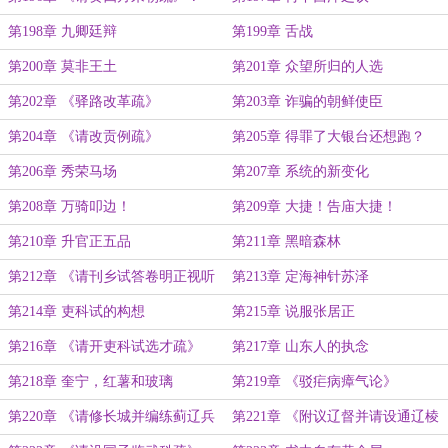
第198章 九卿廷辩
第199章 舌战
第200章 莫非王土
第201章 众望所归的人选
第202章 《驿路改革疏》
第203章 诈骗的朝鲜使臣
第204章 《请改贡例疏》
第205章 得罪了大银台还想跑？
第206章 秀荣马场
第207章 系统的新变化
第208章 万骑叩边！
第209章 大捷！告庙大捷！
第210章 升官正五品
第211章 黑暗森林
第212章 《请刊乡试答卷明正视听
第213章 定海神针苏泽
并肃典制疏》
第214章 吏科试的构想
第215章 说服张居正
第216章 《请开吏科试选才疏》
第217章 山东人的执念
第218章 奎宁，红薯和玻璃
第219章 《驳疟病瘴气论》
第220章 《请修长城并编练蓟辽兵
第221章 《附议辽督并请设通辽棱