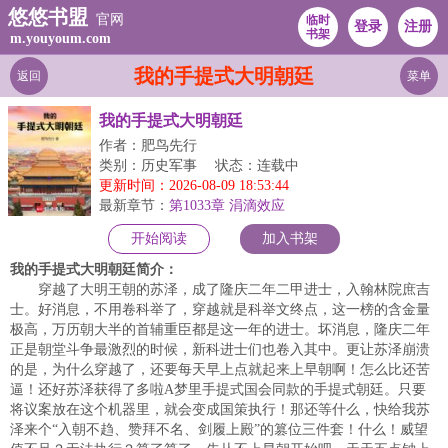
悠悠书盟
官网
临时
登录
注册
书架
m.youyoum.com
我的手提式大明朝廷
返回
菜单
我的手提式大明朝廷
作者：肥鸟先行
类别：历史军事
状态：连载中
更新时间：2026-08-09 18:53:44
最新章节：
第1033章 涓滴效应
开始阅读
加入书架
我的手提式大明朝廷简介：
穿越了大明王朝的苏泽，成了隆庆二年二甲进士，入翰林院庶吉
士。好消息，不用卷科举了，穿越就是科举文终点，这一榜的含金量
极高，万历朝大半的首辅重臣都是这一年的进士。坏消息，隆庆二年
正是朝堂斗争最激烈的时候，新科进士们也卷入其中。更让苏泽崩溃
的是，为什么穿越了，还要每天早上点就起来上早朝啊！怎么比还苦
逼！还好苏泽获得了多啦A梦里手提式国会同款的手提式朝廷。只要
将议案放在这个机器里，就会变成国策执行！那还等什么，快给我苏
泽来个“入朝不趋、赞拜不名、剑履上殿”的篡位三件套！什么！威望