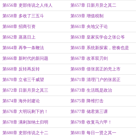
第656章 吏部传说之人传人
第657章 日新月异之其二
第658章 多收了三五斗
第659章 增值税制
第660章 招商引资
第661章 央地父子论
第662章 蒸蒸日上
第663章 皇家实学会之张公爷
第664章 再争一条鞭法
第665章 系统新探索，密奏也是
奏！
第666章 新时代的新问题
第667章 改革双刃剑
第668章 反转再反转
第669章 借张居正的壳上市
第670章 立省三千威望
第671章 清理门户的张居正
第672章 日新月异之其三
第673章 生活既是政治
第674章 海外封建论
第675章 降维打击
第676章 大明玩剩下的！
第677章 储君第三课
第678章 满剌加纳土归明
第679章 收复马六甲！
第680章 吏部传说之十二
第681章 每日一贤之其一