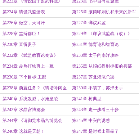
马疏》
堡疏》
第222章 《请设国子监武科疏》
第223章 书中自有黄金屋
第224章 请设武监遗表
第225章 滚筒印刷机和未来的新军
官
第226章 做空，天可汗
第227章 详议武监
第228章 堂辩群臣！
第229章 《详议武监疏（改）》
第230章 喜得贵子
第231章 德育论和智育论
第232章 《武监教育论奏议》
第233章 太子的南洋攻略
第234章 趁热打铁再上一疏
第235章 从报纸得到捷报的兵部
第236章 下个目标:工部
第237章 苏北灌溉总渠
第238章 前置任务？《请增补阁臣
第239章 不装了，苏泽出手
疏》
第240章 系统发威，水淹皇陵
第241章 树典型
第242章 水晶宫博览会
第243章 走一步看三十步
第244章 《请御览水晶宫博览会
第245章 中兴的诱惑
疏》
第246章 这就是天朝！
第247章 是时候出重拳了！