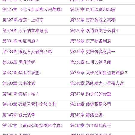
第325章 《乞允年老宫人恩养疏》
第326章 司礼监掌印出缺
第327章 看茶，上好茶
第328章 吏部传说之其零
第329章 太子的首本政疏
第330章 李通政使怎么看？
第331章 制度问题！
第332章 房产报备制度
第333章 搬起石头砸自己脚
第334章 吏部传说之其一
第335章 明升暗贬
第336章 仁川入朝见闻
第337章 禁卫军设想
第338章 太子的舅舅也要通倭？
第339章 云南沐家
第340章 系统发力，星夜入宫
第341章 何谓中枢？
第342章 勋贵们的野望
第343章 银根又紧和金银套利
第344章 倭银贸易公司
第345章 银元战争
第346章 募集巨资
第347章 《请设公私协商制度疏》
第348章 为了醋包饺子