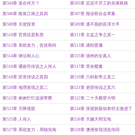
疏》
并置港务局疏》
第504章 道在何方？
第505章 迟迟不开工的吴淞铁路
第506章 散装江南之其四
第507章 报业联合会草案
第508章 天使投资
第509章 逃不脱的苏泽大手
第510章 官营还是私营
第511章 太监之争之其一
第512章 系统发力，告状和尚
第513章 请削晋藩
第514章 律法和人心
第515章 借种的女真人
第516章 通政司传说之人传人
第517章 苦命鸳鸯
第518章 苏党传说之其四
第519章 六科影帝之其三
第520章 地理发现之其二
第521章 吏部传说之其六
第521章 匆匆忙忙连滚带爬
第522章 二十天横穿大明
第523章 天降巡抚
第524章 张巡抚疑似有些太激进了
第525章 人传人
第526章 天赐大明宝地
第527章 系统发力，用镇安南
第528章 澳洲发现消息传回