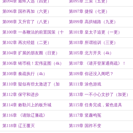
第094章 最终人选（四更）
第095章 三策（五更）
第096章 国祚再加（六更）
第097章 捷报（七更）
第098章 又升官了（八更）
第099章 高拱铺路（九更）
第100章 一条鞭法的前置国策（十
第101章 皇太子追更（一更）
更）
第102章 再次经筵（二更）
第103章 所谓祖训（三更）
第104章 扩展的朋友圈（日更）
第105章 北方开关（4k）
第106章 铸币税！宏伟蓝图（4k）
第107章 《请开登莱通商疏》！
（加更！）
第108章 奏疏执行（4k）
第109章 你还没入阁吧？
第110章 疑似有些太激进了（加
第111章 涂色游戏
更！）
第112章 保守和进步
第113章 一不小心文抄了（加更）
第114章 敕勒川上的板升城
第115章 任务完成，紫色道具
第116章 《请除辽藩疏》
第117章 竖纛鸣冤
第118章 辽王覆灭
第119章 国祚不变