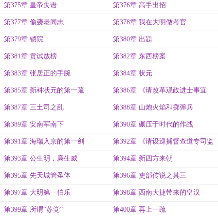
第375章 皇帝失语
第376章 高手出招
第377章 偷袭老同志
第378章 我在大明做考官
第379章 锁院
第380章 出题
第381章 贡试放榜
第382章 东西榜案
第383章 张居正的手腕
第384章 状元
第385章 新科状元的第一疏
第386章 《请改革观政进士事宜
疏》
第387章 三土司之乱
第388章 山炮火焰和掷弹兵
第389章 安南军南下
第390章 碾压于时代的作战
第391章 海瑞入京的第一剑
第392章 《请设巡捕督查道专司监
察疏》
第393章 公生明，廉生威
第394章 新四方来朝
第395章 先天城管圣体
第396章 吏部传说之其三
第397章 大明第一伯乐
第398章 西南大捷带来的皇汉
第399章 所谓“苏党”
第400章 再上一疏