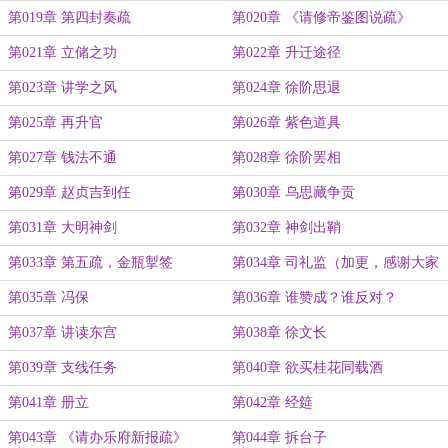
第019章 第四封奏疏
第020章 《请修帝鉴图说疏》
第021章 立储之功
第022章 升迁途径
第023章 讲学之风
第024章 徐阶思退
第025章 再升官
第026章 紫色道具
第027章 钱法不通
第028章 徐阶罢相
第029章 赵贞吉到任
第030章 乌思藏争贡
第031章 大明神剑
第032章 神剑出鞘
第033章 第五疏，金瓶掣签
第034章 司礼监（加更，感谢大家
支持）
第035章 冯保
第036章 谁赞成？谁反对？
第037章 讲读东宫
第038章 徐文长
第039章 支线任务
第040章 欲买桂花同载酒
第041章 册立
第042章 经筵
第043章 《请办乐府新报疏》
第044章 拆台子