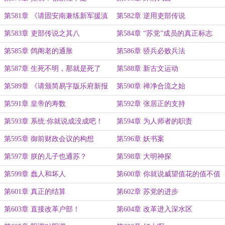
第581章 《请固安南兼练新军援滇
第582章 逆用吏部传说
疏》
第583章 吏部传说之其八
第584章 “苏党”成员的真正标志
第585章 鸽阁老的通胀
第586章 骄兵必败兵法
第587章 生死不明，那就是死了
第588章 新古文运动
第589章 《请颁简易字版乐府新报
第590章 禅净合流之始
便民疏》
第591章 皇帝的寿数
第592章 张居正的支持
第593章 系统:你就说成没成吧！
第594章 为人师者的职责
第595章 御前财政会议的构想
第596章 妖书案
第597章 朕的儿子也通苏？
第598章 大明神探
第599章 蠢人和坏人
第600章 你就说威望值花的值不值
吧
第601章 真正的结算
第602章 苏党的进步
第603章 直接改革户部！
第604章 改革进入深水区