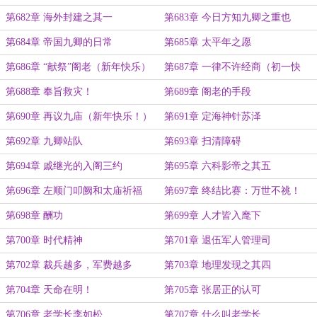
第682章 海外封建之其一
第683章 今日方知九卿之重也
第684章 帝国九卿的日常
第685章 太平年之愿
第686章 “献祭”阁老（新年快乐）
第687章 一律不许经商（初一快
乐！感谢大家一年支持）
第688章 奉旨救灾！
第689章 阁老的手段
第690章 再议九庙（新年快乐！）
第691章 定海神针苏泽
第692章 九卿站队
第693章 扫清障碍
第694章 戚继光的入阁三约
第695章 六科影帝之其五
第696章 左顺门叩阙和太庙祈福
第697章 终结比赛：万世不祧！
第698章 酬功
第699章 人才皆入麾下
第700章 时代精神
第701章 退伍军人管理司
第702章 裁兵越多，军费越多
第703章 地理发现之其四
第704章 天命在明！
第705章 张居正的认可
第706章 老学长李如松
第707章 什么叫老学长