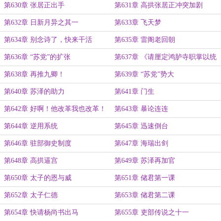
第630章 张居正出手
第631章 高拱张居正冲突加剧
第632章 日新月异之其一
第633章 飞天梦
第634章 别念诗了，快来干活
第635章 雷阁老回朝
第636章 “苏党”的扩张
第637章 《请厘定鸿胪寺职掌以统
外务疏》
第638章 再推九卿！
第639章 “苏党”势大
第640章 苏泽的助力
第641章 门生
第642章 好啊！他改革我也改革！
第643章 暴论连连
第644章 逆用系统
第645章 迅速倒台
第646章 驻部御史制度
第647章 海瑞出剑
第648章 高拱逼宫
第649章 苏泽再加官
第650章 太子的恩与威
第651章 储君第一课
第652章 太子仁德
第653章 储君第二课
第654章 快请杨尚书出马
第655章 吏部传说之十一