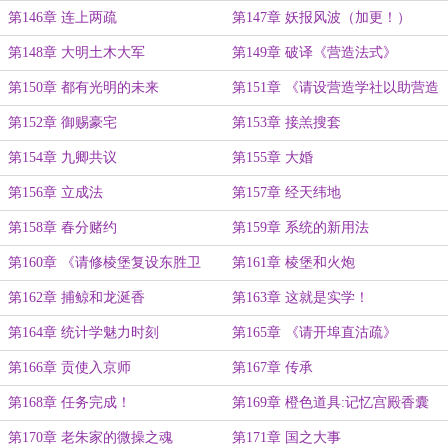
第146章 连上两疏
第147章 妖报风波（加更！）
第148章 大明土木大军
第149章 破译《营造法式》
第150章 都有光明的未来
第151章 《请设营造学社以助营造
疏》
第152章 御赐豪宅
第153章 接羔搜套
第154章 九卿共议
第155章 大婚
第156章 立成法
第157章 经天纬地
第158章 春分赌约
第159章 系统的新用法
第160章 《请修棱堡复设东胜卫
第161章 棱堡和火炮
疏》
第162章 捕鲸和龙涎香
第163章 这就是实学！
第164章 统计学魅力时刻
第165章 《请开埠直沽疏》
第166章 贡使入京师
第167章 传承
第168章 任务完成！
第169章 橙色道具:记忆宫殿香囊
第170章 老朱家的微操之魂
第171章 国之大事