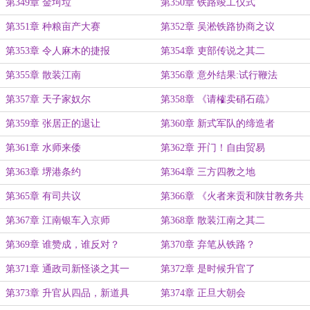
第349章 金坷垃
第350章 铁路竣工仪式
第351章 种粮亩产大赛
第352章 吴淞铁路协商之议
第353章 令人麻木的捷报
第354章 吏部传说之其二
第355章 散装江南
第356章 意外结果:试行鞭法
第357章 天子家奴尔
第358章 《请榷卖硝石疏》
第359章 张居正的退让
第360章 新式军队的缔造者
第361章 水师来倭
第362章 开门！自由贸易
第363章 堺港条约
第364章 三方四教之地
第365章 有司共议
第366章 《火者来贡和陕甘教务共
议》
第367章 江南银车入京师
第368章 散装江南之其二
第369章 谁赞成，谁反对？
第370章 弃笔从铁路？
第371章 通政司新怪谈之其一
第372章 是时候升官了
第373章 升官从四品，新道具
第374章 正旦大朝会