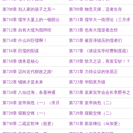
第708章 别人家的孩子之其一
第709章 物竞天择，适者生存
第710章 儒学大厦上的一顿阴云
第711章 儒学大一统理论（三月求
票！）
第712章 自有大儒为我辩经
第713章 也有大儒逆着念经
第714章 什么叫巨儒啊！
第715章 被苏泽镇压的儒者们
第716章 巨儒的阳谋
第717章 《请设实学经费制度疏》
第718章 债务是核心
第719章 惊天之议，再发宝钞！？
第720章 迈向近代财政之路!
第721章 力排众议的张居正
第722章 锱铢才是未来
第723章 华阳奖升级
第724章 八仙过海，各显神通
第725章 皇家实学会会长李爵爷之
其二
第726章 皇帝病危（一）（求月
第727章 皇帝病危（二）
票）
第728章 寝殿交锋（一）
第729章 寝殿交锋（二）
第730章 二疏定乾坤（急更）
第731章 新皇继位（4k加更）