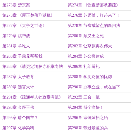
第273章 楚宗案
第274章 《议查楚藩承袭疏》
第275章 《厘正楚藩刑狱疏》
第276章 苏师傅，打起来了！
第277章 《大争之世论》
第278章 节省威望点的新用法
第279章 跳帮战
第280章 顺义王之死
第281章 羊吃人
第282章 让草原再次伟大
第283章 子霖兄帮帮我
第284章 苏公楼建成
第285章 《请更定鸿胪寺职掌专辖
第286章 礼部辩礼
外务疏》
第287章 太子教育
第288章 学历贬值的忧虑
第289章 选官大计
第290章 办事立业，就在当下
第291章 《疏通举人铨政壅滞疏》
第292章 三合一疏
第293章 金座玉佛
第294章 辩个痛快！
第295章 请个国主？
第296章 宗藩殖拓之始
第297章 化学染料
第298章 带过最差的兵